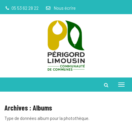
Gestion des traceurs
05 53 62 28 22
Nous écrire
Toggl
Archives :
Albums
Type de données album pour la photothèque.