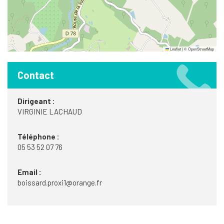
Leaflet
|
©
OpenStreetMap
Contact
Dirigeant :
VIRGINIE LACHAUD
Téléphone :
05 53 52 07 76
Email :
boissard.proxi1@orange.fr